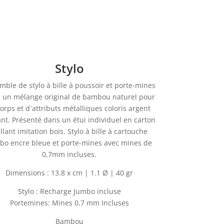
Stylo
mble de stylo à bille à poussoir et porte-mines
 un mélange original de bambou naturel pour
corps et d´attributs métalliques coloris argent
ant. Présenté dans un étui individuel en carton
illant imitation bois. Stylo à bille à cartouche
bo encre bleue et porte-mines avec mines de
0,7mm incluses.
Dimensions : 13.8 x cm | 1.1 Ø | 40 gr
Stylo : Recharge Jumbo incluse
Portemines: Mines 0,7 mm Incluses
Bambou