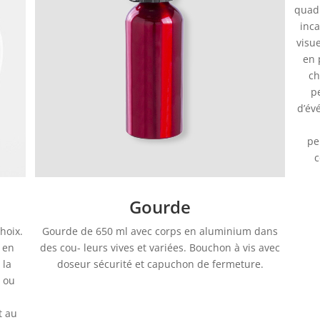
quadr
inca
visue
en 
ch
pe
d’é
pe
c
Gourde
hoix.
Gourde de 650 ml avec corps en aluminium dans
 en
des cou- leurs vives et variées. Bouchon à vis avec
 la
doseur sécurité et capuchon de fermeture.
o ou
t au