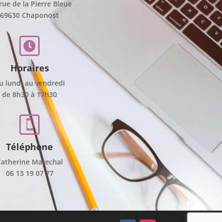
 rue de la Pierre Bleue
69630 Chaponost

Horaires
u lundi au vendredi
de 8h30 à 17h30

Téléphone
atherine Marechal
06 13 19 07 77