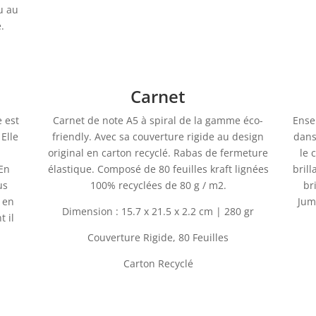
ou au
.
Carnet
e est
Carnet de note A5 à spiral de la gamme éco-
Ense
 Elle
friendly. Avec sa couverture rigide au design
dans
original en carton recyclé. Rabas de fermeture
le 
 En
élastique. Composé de 80 feuilles kraft lignées
brill
us
100% recyclées de 80 g / m2.
br
 en
Jum
Dimension : 15.7 x 21.5 x 2.2 cm | 280 gr
t il
Couverture Rigide, 80 Feuilles
Carton Recyclé